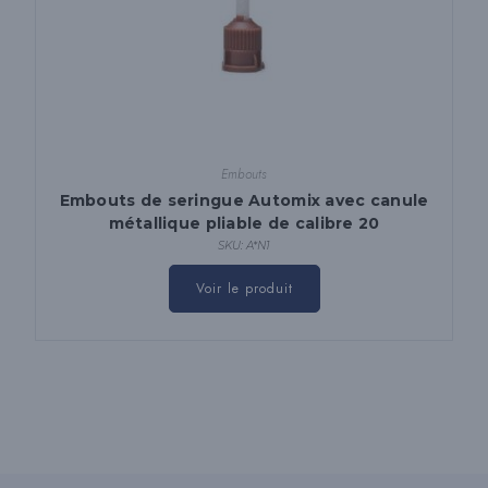
Embouts
Embouts de seringue Automix avec canule
métallique pliable de calibre 20
SKU: A*N1
Ce
produit
Voir le produit
a
plusieurs
variantes.
Les
options
peuvent
être
choisies
sur
la
page
du
produit