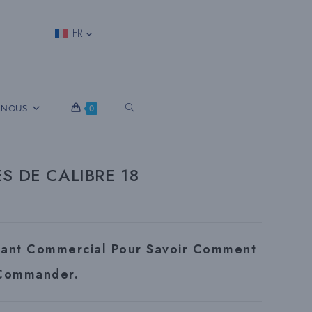
FR
B
 NOUS
0
A
S DE CALIBRE 18
S
tant Commercial Pour Savoir Comment
C
Commander.