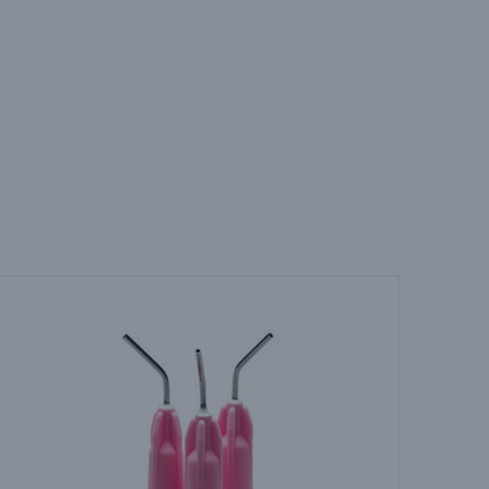
H
E
D
E
S
I