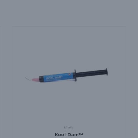
Divers
Kool-Dam™