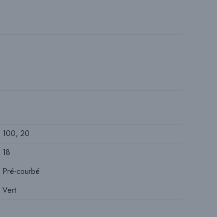
U
L
E
R
100, 20
L
18
Pré-courbé
A
Vert
R