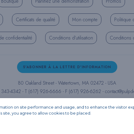
Boutique
Planifiez une démonstration
Promos
Certificats de qualité
Mon compte
Politique 
de confidentialité
Conditions d’utilisation
Conditions d’
S'ABONNER À LA LETTRE D'INFORMATION
80 Oakland Street - Watertown, MA 02472 - USA
) 343-4342 - T (617) 926-6666 - F (617) 926-6262 -
contact@pulpd
Facebook
Instagram
LinkedIn
X
YouTube
ormation on site performance and usage, and to enhance the visitor e
is site, you agree to allow cookies to be placed.
Copyright 2026 - PULPDENT® Corporation. All rights reserved.