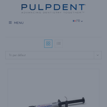
Aller
au
contenu
FR
MENU
Tri par défaut