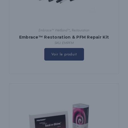
Embrace™ WetBond™
,
Restauration
Embrace™ Restoration & PFM Repair Kit
SKU: EMPFM
Voir le produit