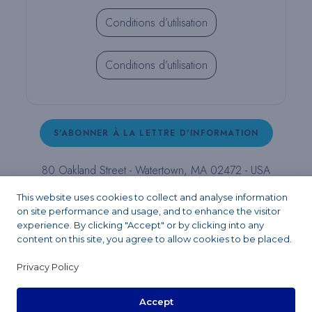
Conditions d’utilisation
Conditions d’utilisation
S'ABONNER À LA LETTRE D'INFORMATION
80 Oakland Street - Watertown, MA 02472 - USA
T (800) 343-4342 - T (617) 926-6666 - F (617) 926-
This website uses cookies to collect and analyse information
6262 -
contact@pulpdent.com
on site performance and usage, and to enhance the visitor
experience. By clicking "Accept" or by clicking into any
content on this site, you agree to allow cookies to be placed.
Facebook
Instagram
LinkedIn
X
YouTube
Privacy Policy
Accept