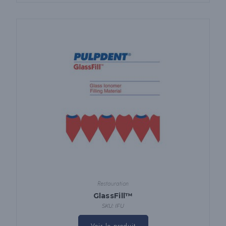
Restauration
GlassFill™
SKU: IFU