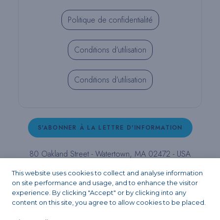
Politique de confidentialité
Conditions d’utilisation
Conditions d’utilisation
S'ABONNER À LA LETTRE D'INFORMATION
80 Oakland Street - Watertown, MA 02472 - USA
T (800) 343-4342 - T (617) 926-6666 - F (617) 926-
This website uses cookies to collect and analyse information
6262 -
contact@pulpdent.com
on site performance and usage, and to enhance the visitor
experience. By clicking "Accept" or by clicking into any
content on this site, you agree to allow cookies to be placed.
Facebook
Instagram
LinkedIn
X
YouTube