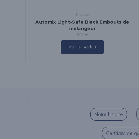
Embouts
Automix Light-Safe Black Embouts de
mélangeur
SKU: A*
Ce
produit
Voir le produit
a
plusieurs
variantes.
Les
options
peuvent
être
choisies
sur
la
page
du
produit
Notre histoire
Certificats de qu