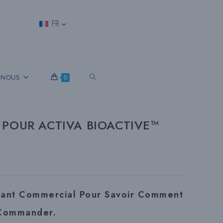
FR
B
 NOUS
0
A
 POUR ACTIVA BIOACTIVE™
S
C
tant Commercial Pour Savoir Comment
Commander.