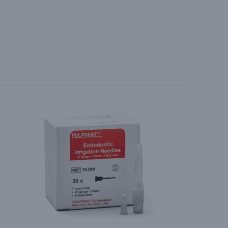
H
E
D
E
S
I