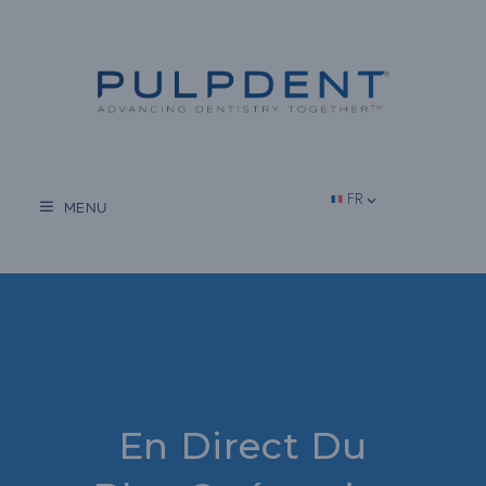
Aller
au
contenu
FR
MENU
En Direct Du