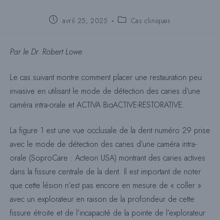
Poste
Catégorie
avril 25, 2025
Cas cliniques
publié
de
:
poste
:
Par le Dr. Robert Lowe
Le cas suivant montre comment placer une restauration peu
invasive en utilisant le mode de détection des caries d’une
caméra intra-orale et ACTIVA BioACTIVE-RESTORATIVE.
La figure 1 est une vue occlusale de la dent numéro 29 prise
avec le mode de détection des caries d’une caméra intra-
orale (SoproCare : Acteon USA) montrant des caries actives
dans la fissure centrale de la dent. Il est important de noter
que cette lésion n’est pas encore en mesure de « coller »
avec un explorateur en raison de la profondeur de cette
fissure étroite et de l’incapacité de la pointe de l’explorateur