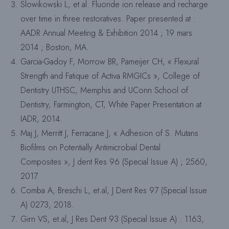
Slowikowski L, et al. Fluoride ion release and recharge
over time in three restoratives. Paper presented at :
AADR Annual Meeting & Exhibition 2014 ; 19 mars
2014 ; Boston, MA.
Garcia-Gadoy F, Morrow BR, Pameijer CH, « Flexural
Strength and Fatique of Activa RMGICs », College of
Dentistry UTHSC, Memphis and UConn School of
Dentistry, Farmington, CT, White Paper Presentation at
IADR, 2014.
Maj J, Merritt J, Ferracane J, « Adhesion of S. Mutans
Biofilms on Potentially Antimicrobial Dental
Composites », J dent Res 96 (Special Issue A) ; 2560,
2017.
Comba A, Breschi L, et.al, J Dent Res 97 (Special Issue
A) 0273, 2018.
Girn VS, et.al, J Res Dent 93 (Special Issue A) : 1163,