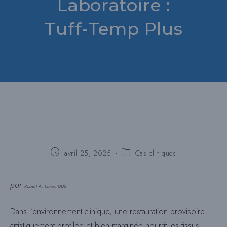
Laboratoire :
Tuff-Temp Plus
Poste
Catégorie
avril 25, 2025
Cas cliniques
publié
de
:
poste
:
par
Robert A. Lowe, DDS
Dans l’environnement clinique, une restauration provisoire
artistiquement profilée et bien marginée nourrit les tissus