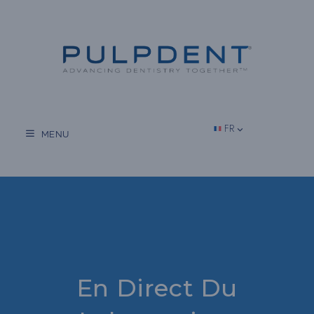
Aller
au
contenu
FR
MENU
En Direct Du