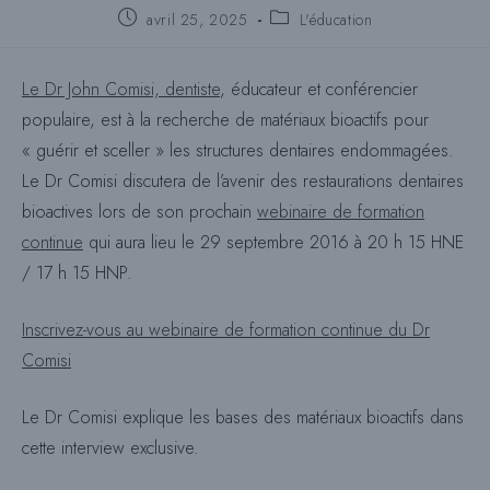
Poste
Catégorie
avril 25, 2025
L'éducation
publié
de
:
poste
:
Le Dr John Comisi, dentiste
, éducateur et conférencier
populaire, est à la recherche de matériaux bioactifs pour
« guérir et sceller » les structures dentaires endommagées.
Le Dr Comisi discutera de l’avenir des restaurations dentaires
bioactives lors de son prochain
webinaire de formation
continue
qui aura lieu le 29 septembre 2016 à 20 h 15 HNE
/ 17 h 15 HNP.
Inscrivez-vous au webinaire de formation continue du Dr
Comisi
Le Dr Comisi explique les bases des matériaux bioactifs dans
cette interview exclusive.