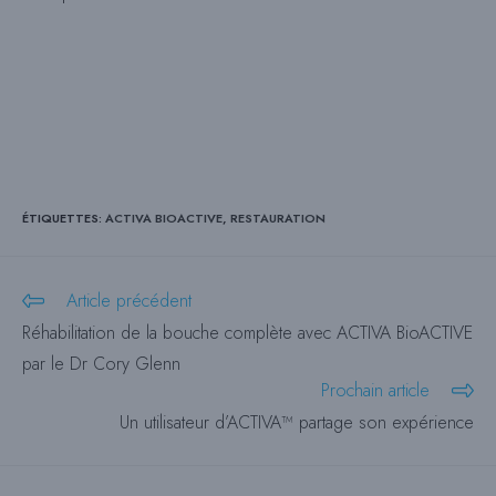
ÉTIQUETTES
:
ACTIVA BIOACTIVE
,
RESTAURATION
Lire
Article précédent
plus
Réhabilitation de la bouche complète avec ACTIVA BioACTIVE
d'articles
par le Dr Cory Glenn
Prochain article
Un utilisateur d’ACTIVA™ partage son expérience