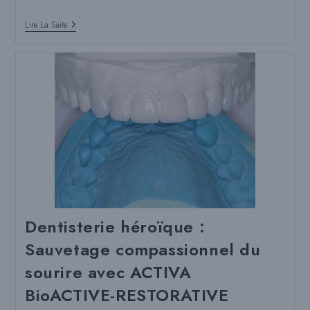
Dentisterie
Lire La Suite
Héroïque
:
La
Technique
Du
Sandwich
Ouvert
Dentisterie héroïque :
Sauvetage compassionnel du
sourire avec ACTIVA
BioACTIVE-RESTORATIVE