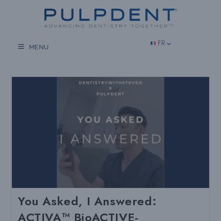
Aller
au
contenu
FR
MENU
You Asked, I Answered:
ACTIVA™ BioACTIVE-