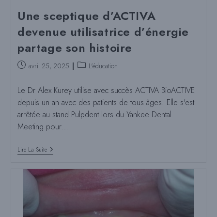
Une sceptique d’ACTIVA
devenue utilisatrice d’énergie
partage son histoire
Poste
Catégorie
avril 25, 2025
L'éducation
publié
de
:
poste
Le Dr Alex Kurey utilise avec succès ACTIVA BioACTIVE
:
depuis un an avec des patients de tous âges. Elle s'est
arrêtée au stand Pulpdent lors du Yankee Dental
Meeting pour…
Une
Lire La Suite
Sceptique
D’ACTIVA
Devenue
Utilisatrice
D’énergie
Partage
Son
Histoire