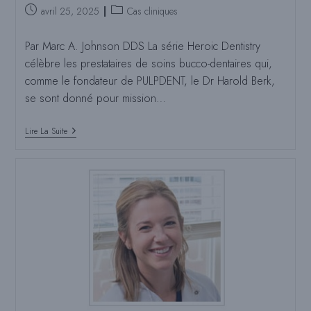
Poste
Catégorie
avril 25, 2025
Cas cliniques
publié
de
:
poste
Par Marc A. Johnson DDS La série Heroic Dentistry
:
célèbre les prestataires de soins bucco-dentaires qui,
comme le fondateur de PULPDENT, le Dr Harold Berk,
se sont donné pour mission…
Dentisterie
Lire La Suite
Héroïque
:
Sauvetage
Compassionnel
Du
Sourire
Avec
ACTIVA
BioACTIVE-
RESTORATIVE