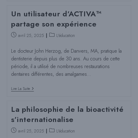
:
Des
Un utilisateur d’ACTIVA™
Couronnes
À
partage son expérience
Nu
Pour
Leigh
Poste
Catégorie
avril 25, 2025
L'éducation
publié
de
:
poste
Le docteur John Herzog, de Danvers, MA, pratique la
:
dentisterie depuis plus de 30 ans. Au cours de cette
période, il a utilisé de nombreuses restaurations
dentaires différentes, des amalgames…
Un
Lire La Suite
Utilisateur
D’ACTIVA™
Partage
La philosophie de la bioactivité
Son
Expérience
s’internationalise
Poste
Catégorie
avril 25, 2025
L'éducation
publié
de