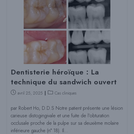
La
Meilleure
Note
De
REALITY
Dentisterie héroïque : La
technique du sandwich ouvert
Poste
Catégorie
avril 25, 2025
Cas cliniques
publié
de
:
poste
par Robert Ho, D.D.S Notre patient présente une lésion
:
carieuse distogingivale et une fuite de l'obturation
occlusale proche de la pulpe sur sa deuxième molaire
inférieure gauche (n° 18). Il…