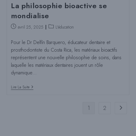
La philosophie bioactive se
mondialise
Poste
Catégorie
avril 25, 2025
L'éducation
publié
de
:
poste
Pour le Dr Delfín Barquero, éducateur dentaire et
:
prosthodontiste du Costa Rica, les matériaux bioactifs
représentent une nouvelle philosophie de soins, dans
laquelle les matériaux dentaires jouent un rôle
dynamique…
La
Lire La Suite
Philosophie
Bioactive
Se
Mondialise
1
2
Aller à l