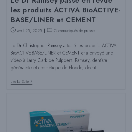
Le Dr Ramsey passe en revue
les produits ACTIVA BioACTIVE-
BASE/LINER et CEMENT
Poste
Catégorie
avril 25, 2025
Communiqués de presse
publié
de
:
poste
Le Dr Christopher Ramsey a testé les produits ACTIVA
:
BioACTIVE-BASE/LINER et CEMENT et a envoyé une
vidéo à Larry Clark de Pulpdent. Ramsey, dentiste
généraliste et cosmétique de Floride, décrit…
Le
Lire La Suite
Dr
Ramsey
Passe
En
Revue
Les
Produits
ACTIVA
BioACTIVE-
BASE/LINER