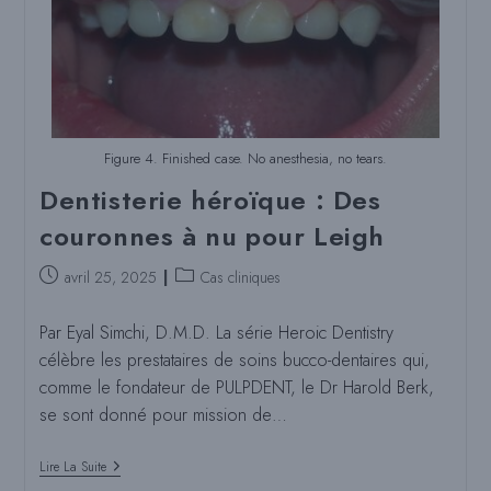
Figure 4. Finished case. No anesthesia, no tears.
Dentisterie héroïque : Des
couronnes à nu pour Leigh
Poste
Catégorie
avril 25, 2025
Cas cliniques
publié
de
:
poste
Par Eyal Simchi, D.M.D. La série Heroic Dentistry
:
célèbre les prestataires de soins bucco-dentaires qui,
comme le fondateur de PULPDENT, le Dr Harold Berk,
se sont donné pour mission de…
Dentisterie
Lire La Suite
Héroïque