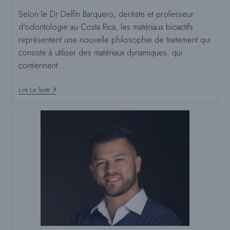
:
poste
Selon le Dr Delfín Barquero, dentiste et professeur
:
d'odontologie au Costa Rica, les matériaux bioactifs
représentent une nouvelle philosophie de traitement qui
consiste à utiliser des matériaux dynamiques, qui
contiennent…
La
Lire La Suite
Philosophie
De
La
Bioactivité
S’internationalise