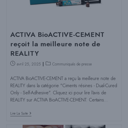
Et
CEMENT
ACTIVA BioACTIVE-CEMENT
reçoit la meilleure note de
REALITY
Poste
Catégorie
avril 25, 2025
Communiqués de presse
publié
de
:
poste
ACTIVA BioACTIVE-CEMENT a reçu la meilleure note de
:
REALITY dans la catégorie "Ciments résines - Dual-Cured
Only - Self-Adhesive". Cliquez ici pour lire l'avis de
REALITY sur ACTIVA BioACTIVE-CEMENT. Certains…
ACTIVA
Lire La Suite
BioACTIVE-
CEMENT
Reçoit