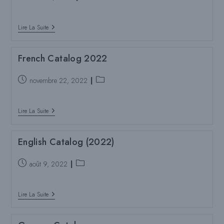
publié
de
:
poste
Pulpdent
:
Lire La Suite
Content
Creator/Media
Kit
French Catalog 2022
Poste
Catégorie
novembre 22, 2022
publié
de
:
poste
French
:
Lire La Suite
Catalog
2022
English Catalog (2022)
Poste
Catégorie
août 9, 2022
publié
de
:
poste
English
:
Lire La Suite
Catalog
(2022)