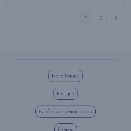
Catalog
1
2
Aller à l
Notre histoire
Boutique
Planifiez une démonstration
Promos