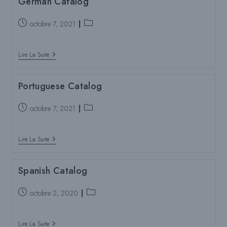
German Catalog
Poste
Catégorie
octobre 7, 2021
publié
de
:
poste
German
:
Lire La Suite
Catalog
Portuguese Catalog
Poste
Catégorie
octobre 7, 2021
publié
de
:
poste
Portuguese
:
Lire La Suite
Catalog
Spanish Catalog
Poste
Catégorie
octobre 2, 2020
publié
de
:
poste
Spanish
:
Lire La Suite