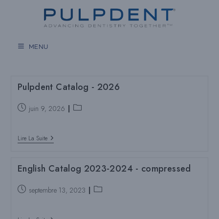
Aller
au
contenu
MENU
Pulpdent Catalog - 2026
Poste
Catégorie
juin 9, 2026
publié
de
:
poste
Pulpdent
:
Lire La Suite
Catalog
-
2026
English Catalog 2023-2024 - compressed
Poste
Catégorie
septembre 13, 2023
publié
de
:
poste