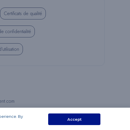
Certificats de qualité
E
de confidentialité
C
utilisation
H
E
ent.com
R
xperience. By
Accept
C