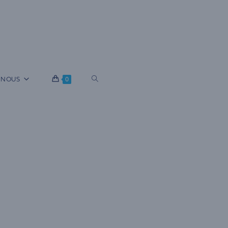
B
 NOUS
0
A
S
C