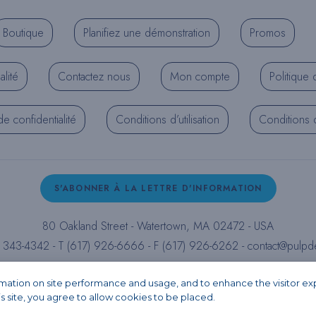
Boutique
Planifiez une démonstration
Promos
alité
Contactez nous
Mon compte
Politique 
de confidentialité
Conditions d’utilisation
Conditions d’
S'ABONNER À LA LETTRE D'INFORMATION
80 Oakland Street - Watertown, MA 02472 - USA
) 343-4342 - T (617) 926-6666 - F (617) 926-6262 -
contact@pulpd
Facebook
Instagram
LinkedIn
X
YouTube
ormation on site performance and usage, and to enhance the visitor e
is site, you agree to allow cookies to be placed.