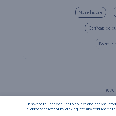
Notre histoire
Certificats de qu
Politique 
T (800
This website uses cookies to collect and analyse inf
clicking "Accept" or by clicking into any content on th