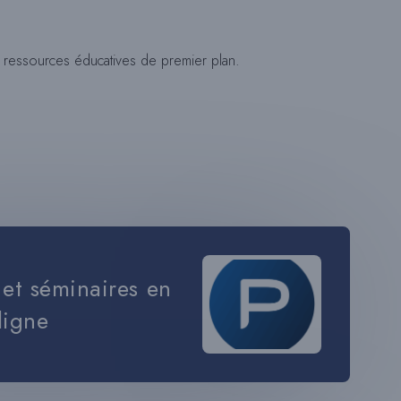
U
ressources éducatives de premier plan.
L
E
R
L
et séminaires en
ligne
A
R