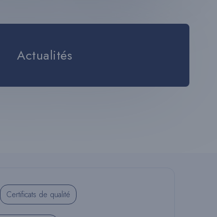
E
Actualités
C
H
E
R
Certificats de qualité
C