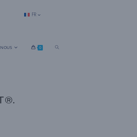
FR
B
 NOUS
0
A
S
T®.
C