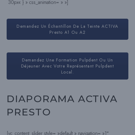
30px« } » css_animation= » »]
Demandez Un Échantillon De La Teinte ACTIVA
Presto A1 Ou A2
Demandez Une Formation Pulpdent Ou Un
Déjeuner Avec Votre Représentant Pulpdent
Local.
DIAPORAMA ACTIVA
PRESTO
[vc_content_slider style= »default » navigation= »1″