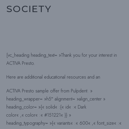
SOCIETY
[vc_heading heading_text= »Thank you for your interest in
ACTIVA Presto.
Here are additional educational resources and an
ACTIVA Presto sample offer from Pulpdent. »
heading_wrapper= »h5″ alignment= »align_center »
heading_color= »{« solid« :{« id« :« Dark
color« ,« color« :« #151221« }} »
heading_typography= »{« variants« :« 600« ,« font_size« :«