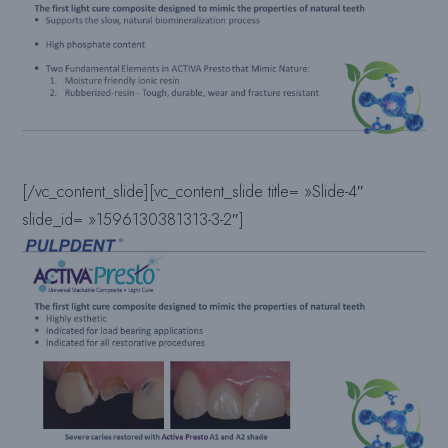
[/vc_content_slide][vc_content_slide title= »Slide-4″
slide_id= »1596130381313-3-2″]