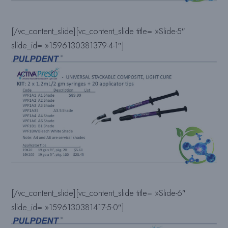
[/vc_content_slide][vc_content_slide title= »Slide-5″
slide_id= »1596130381379-4-1″]
[/vc_content_slide][vc_content_slide title= »Slide-6″
slide_id= »1596130381417-5-0″]