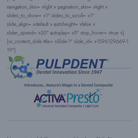
navigation_skin= »light » pagination_skin= »light »
slides_to_show= »1″ slides_to_scroll= »1″
slide_align= »default » autoheight= »false »
slider_speed= »20″ autoplay= »5″ stop_hover= »true »]
[vc_content_slide title= »Slide-1″ slide_id= »1596129669-1-
19″]