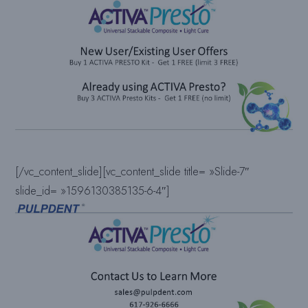
[/vc_content_slide][vc_content_slide title= »Slide-7″
slide_id= »1596130385135-6-4″]