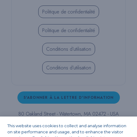
Politique de confidentialité
Politique de confidentialité
Conditions d’utilisation
Conditions d’utilisation
S'ABONNER À LA LETTRE D'INFORMATION
80 Oakland Street - Watertown, MA 02472 - USA
T (800) 343-4342 - T (617) 926-6666 - F (617) 926-
This website uses cookies to collect and analyse information
6262 -
contact@pulpdent.com
on site performance and usage, and to enhance the visitor