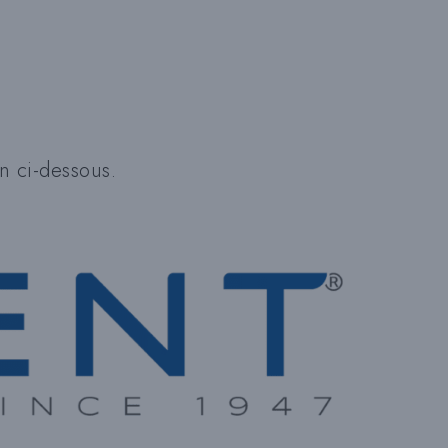
T
E
en ci-dessous.
W
E
B