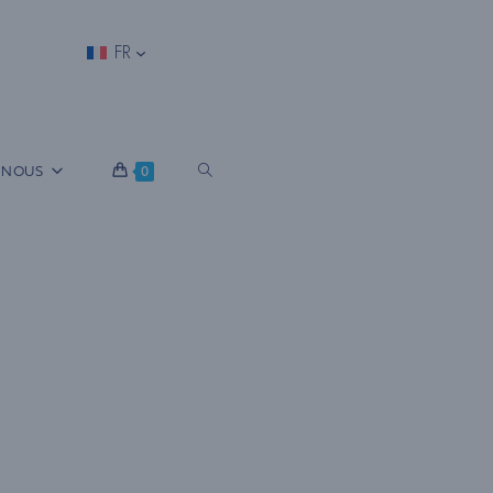
FR
B
 NOUS
0
A
S
C