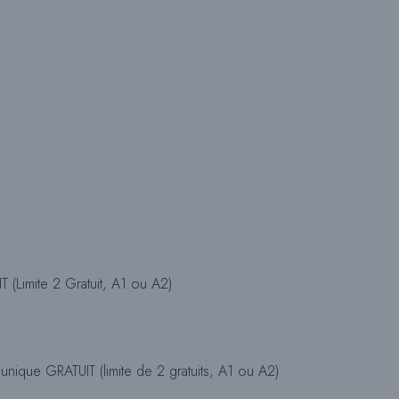
U
L
E
R
L
 (Limite 2 Gratuit, A1 ou A2)
A
unique GRATUIT (limite de 2 gratuits, A1 ou A2)
R