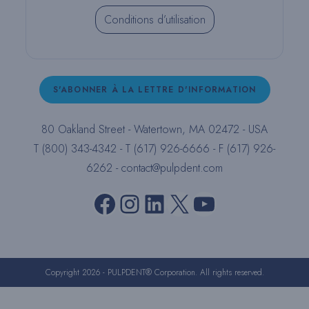
Conditions d’utilisation
S'ABONNER À LA LETTRE D'INFORMATION
80 Oakland Street - Watertown, MA 02472 - USA
T (800) 343-4342 - T (617) 926-6666 - F (617) 926-
6262 -
contact@pulpdent.com
Facebook
Instagram
LinkedIn
X
YouTube
Copyright 2026 - PULPDENT® Corporation. All rights reserved.