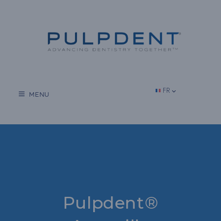
Aller
au
contenu
FR
MENU
Pulpdent®