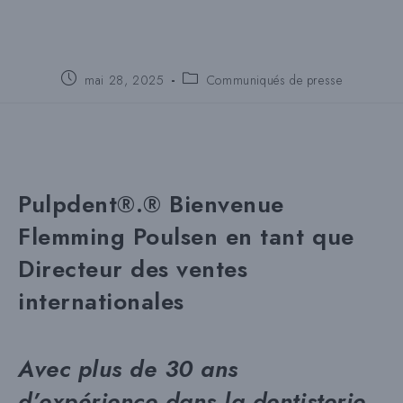
Poste
Catégorie
mai 28, 2025
Communiqués de presse
publié
de
:
poste
:
Pulpdent®.
®
Bienvenue
Flemming Poulsen
en tant que
Directeur des ventes
internationales
Avec plus de 30 ans
d’expérience dans la dentisterie