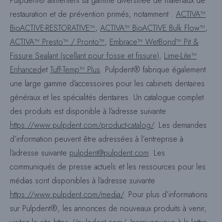
Pulpdent® alimentent sa gamme diversifiée de matériaux de
restauration et de prévention primés, notamment .
ACTIVA™
BioACTIVE-RESTORATIVE™
,
ACTIVA™ BioACTIVE Bulk Flow™
,
ACTIVA™ Presto™ / Pronto™
,
Embrace™ WetBond™ Pit &
Fissure Sealant (scellant pour fosse et fissure)
,
Lime-Lite™
Enhanced
et
Tuff-Temp™ Plus
. Pulpdent® fabrique également
une large gamme d’accessoires pour les cabinets dentaires
généraux et les spécialités dentaires. Un catalogue complet
des produits est disponible à l’adresse suivante
https://www.pulpdent.com/product-catalog/
. Les demandes
d’information peuvent être adressées à l’entreprise à
l’adresse suivante
pulpdent@pulpdent.com
. Les
communiqués de presse actuels et les ressources pour les
médias sont disponibles à l’adresse suivante
https://www.pulpdent.com/media/
. Pour plus d’informations
sur Pulpdent®, les annonces de nouveaux produits à venir,