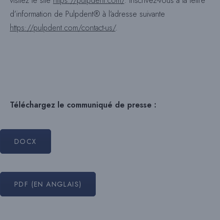
visitez le site
https://pulpdent.com/
. Inscrivez-vous à la lettre
d’information de Pulpdent® à l’adresse suivante
https://pulpdent.com/contact-us/
.
Téléchargez le communiqué de presse :
DOCX
PDF (EN ANGLAIS)