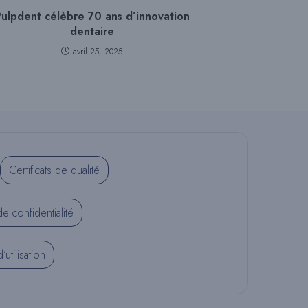
ulpdent célèbre 70 ans d’innovation
I
dentaire
avril 25, 2025
T
E
Certificats de qualité
W
de confidentialité
E
utilisation
B