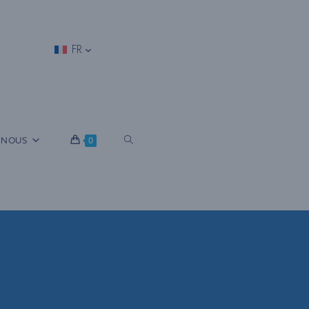
FR
B
 NOUS
0
A
S
C