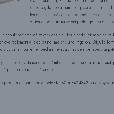
dix ans plus tard, Pulpdent continue de montrer l
d’hydroxyde de calcium :
TempCanal™ Enhanced
.
les canaux et prévient les poussées, ce qui le ren
visites et pour un traitement prolongé des cas co
iau s’écoule facilement à travers des aiguilles d’endo irrigation de c
enlève facilement à l’aide d’une lime et d’une irrigation. L’aiguille f
is du canal, tout en empêchant l’extrusion au-delà de l’apex. La pâ
s luer lock standard de 1,2 ml et 3 ml pour une utilisation pratiqu
ont également vendues séparément.
 de produits dentaires ou appelez le (800) 343-4342 ou envoyez un