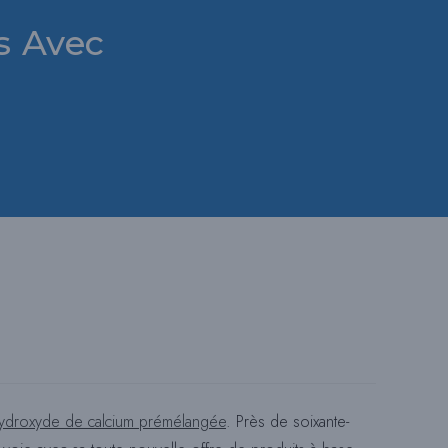
s Avec
U
L
E
R
L
hydroxyde de calcium prémélangée
. Près de soixante-
A