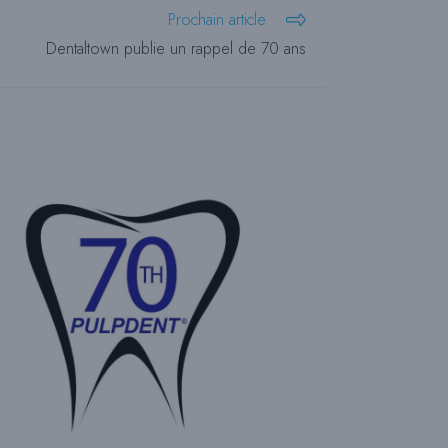
Prochain article
C
Dentaltown publie un rappel de 70 ans
H
E
D
E
S