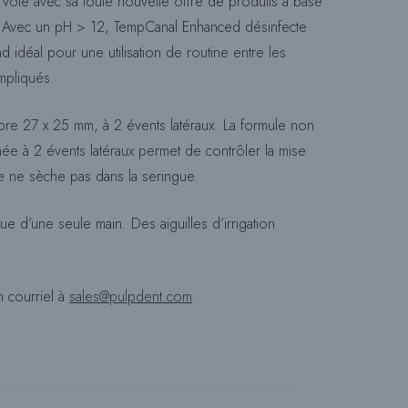
a voie avec sa toute nouvelle offre de produits à base
 Avec un pH > 12, TempCanal Enhanced désinfecte
R
d idéal pour une utilisation de routine entre les
mpliqués.
E
alibre 27 x 25 mm, à 2 évents latéraux. La formule non
ermée à 2 évents latéraux permet de contrôler la mise
te ne sèche pas dans la seringue.
C
e d’une seule main. Des aiguilles d’irrigation
H
 courriel à
sales@pulpdent.com
.
E
R