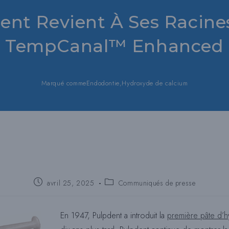
ent Revient À Ses Racine
TempCanal™ Enhanced
Marqué comme
Endodontie
,
Hydroxyde de calcium
Poste
Catégorie
avril 25, 2025
Communiqués de presse
publié
de
:
poste
:
En 1947, Pulpdent a introduit la
première pâte d’