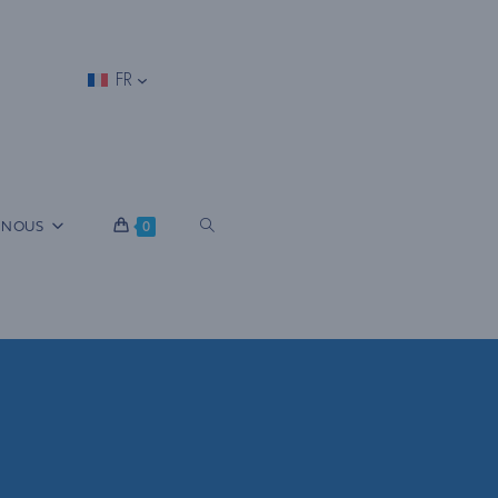
FR
B
 NOUS
0
A
S
C