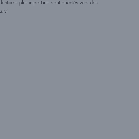
entaires plus importants sont orientés vers des
uivi.
I
T
E
W
E
B