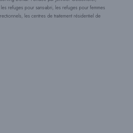
ns les refuges pour sans-abri, les refuges pour femmes
R
ectionnels, les centres de traitement résidentiel de
E
C
H
E
R