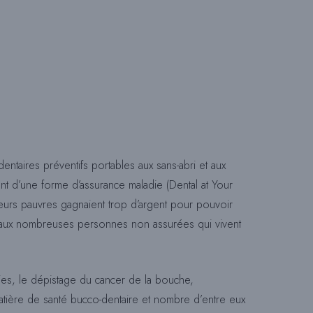
C
H
E
entaires préventifs portables aux sans-abri et aux
t d’une forme d’assurance maladie (Dental at Your
D
leurs pauvres gagnaient trop d’argent pour pouvoir
its aux nombreuses personnes non assurées qui vivent
E
es, le dépistage du cancer de la bouche,
S
atière de santé bucco-dentaire et nombre d’entre eux