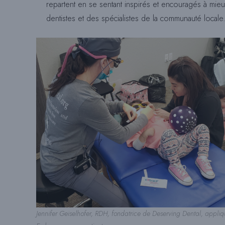
repartent en se sentant inspirés et encouragés à mie
dentistes et des spécialistes de la communauté locale.
Jennifer Geiselhofer, RDH, fondatrice de Deserving Dental, appliqu