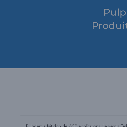
Pulp
Produi
Pulpdent a fait don de 600 applications de vernis Em