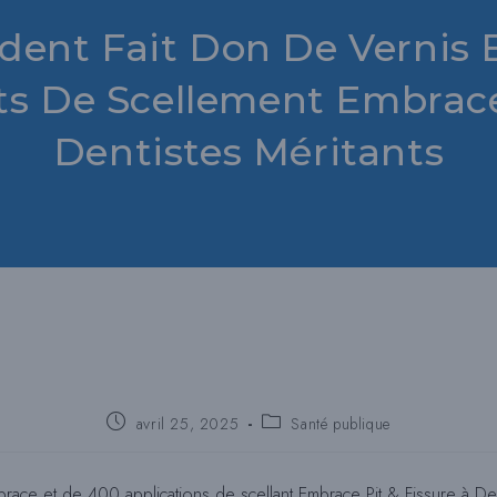
dent Fait Don De Vernis 
ts De Scellement Embrac
Dentistes Méritants
Poste
Catégorie
avril 25, 2025
Santé publique
publié
de
:
poste
:
brace et de 400 applications de scellant Embrace Pit & Fissure à D