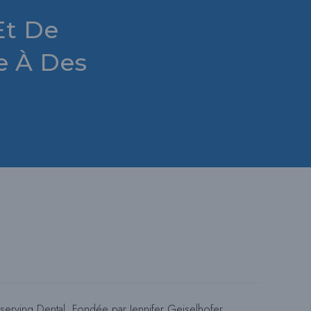
Et De
U
e À Des
L
E
R
L
A
eserving Dental. Fondée par Jennifer Geiselhofer,