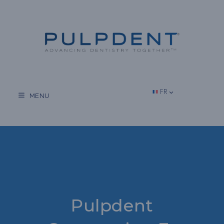
Aller
au
contenu
FR
MENU
Pulpdent