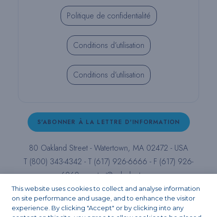
Politique de confidentialité
Conditions d’utilisation
Conditions d’utilisation
S'ABONNER À LA LETTRE D'INFORMATION
80 Oakland Street - Watertown, MA 02472 - USA
T (800) 343-4342 - T (617) 926-6666 - F (617) 926-
6262 -
contact@pulpdent.com
This website uses cookies to collect and analyse information
on site performance and usage, and to enhance the visitor
Facebook
Instagram
LinkedIn
X
YouTube
experience. By clicking "Accept" or by clicking into any