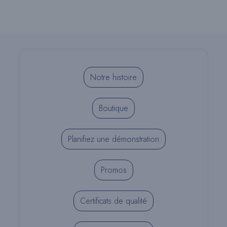
la
page
du
produit
Notre histoire
Boutique
Planifiez une démonstration
Promos
Certificats de qualité