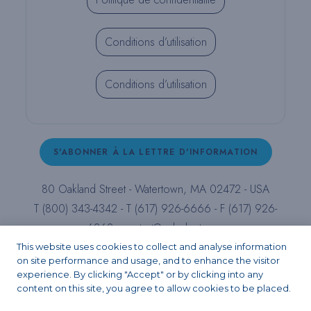
Conditions d’utilisation
Conditions d’utilisation
S'ABONNER À LA LETTRE D'INFORMATION
80 Oakland Street - Watertown, MA 02472 - USA
T (800) 343-4342 - T (617) 926-6666 - F (617) 926-
6262 -
contact@pulpdent.com
This website uses cookies to collect and analyse information
on site performance and usage, and to enhance the visitor
Facebook
Instagram
LinkedIn
X
YouTube
experience. By clicking "Accept" or by clicking into any
content on this site, you agree to allow cookies to be placed.