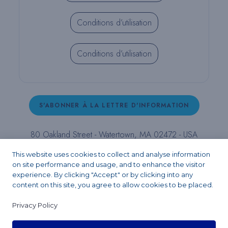
Conditions d’utilisation
Conditions d’utilisation
S'ABONNER À LA LETTRE D'INFORMATION
80 Oakland Street - Watertown, MA 02472 - USA
T (800) 343-4342 - T (617) 926-6666 - F (617) 926-
This website uses cookies to collect and analyse information
6262 -
contact@pulpdent.com
on site performance and usage, and to enhance the visitor
experience. By clicking "Accept" or by clicking into any
content on this site, you agree to allow cookies to be placed.
Facebook
Instagram
LinkedIn
X
YouTube
Privacy Policy