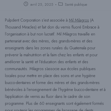
Poste
Catégorie
avril 25, 2025
Santé publique
publié
de
:
poste
:
Pulpdent Corporation s’est associée à
Mil Milagros
(A
Thousand Miracles) et fait don du vernis fluoré Embrace à
l’organisation à but non lucratif. Mil Milagros travaille en
partenariat avec des mères, des grands-mères et des
enseignants dans les zones rurales du Guatemala pour
prévenir la malnutrition et la faim chez les enfants et pour
améliorer la santé et l’éducation des enfants et des
communautés. Milagros s’associe aux écoles publiques
locales pour mettre en place des soins et une hygiène
bucco-dentaires et forme des mères et des grands-mères
bénévoles à l’enseignement de l’hygiène bucco-dentaire et à
l’application de vernis au fluor dans le cadre de son
programme. Plus de 60 enseignants sont également formés
pour soutenir les programmes de brossage de dents