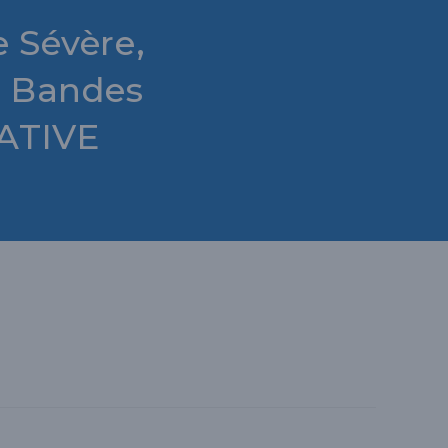
e Sévère,
U
n Bandes
ATIVE
L
E
R
L
A