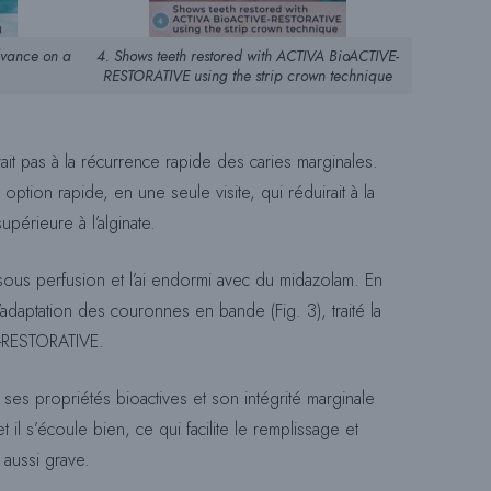
I
dvance on a
4. Shows teeth restored with ACTIVA BioACTIVE-
RESTORATIVE using the strip crown technique
T
erait pas à la récurrence rapide des caries marginales.
ption rapide, en une seule visite, qui réduirait à la
E
upérieure à l’alginate.
 sous perfusion et l’ai endormi avec du midazolam. En
W
 l’adaptation des couronnes en bande (Fig. 3), traité la
E-RESTORATIVE.
E
et ses propriétés bioactives et son intégrité marginale
 il s’écoule bien, ce qui facilite le remplissage et
B
 aussi grave.