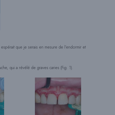
C
H
 espérait que je serais en mesure de l’endormir et
E
che, qui a révélé de graves caries (Fig. 1).
D
E
S