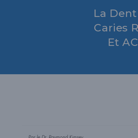
La Denti
Caries 
Et A
Par le Dr. Raymond Kimsey