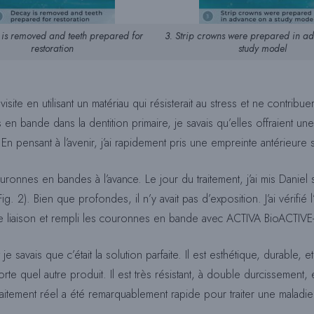
is removed and teeth prepared for
3. Strip crowns were prepared in a
restoration
study model
isite en utilisant un matériau qui résisterait au stress et ne contribu
n bande dans la dentition primaire, je savais qu’elles offraient une o
n pensant à l’avenir, j’ai rapidement pris une empreinte antérieure s
uronnes en bandes à l’avance. Le jour du traitement, j’ai mis Daniel
Fig. 2). Bien que profondes, il n’y avait pas d’exposition. J’ai vérifié
de liaison et rempli les couronnes en bande avec ACTIVA BioACTIV
je savais que c’était la solution parfaite. Il est esthétique, durable, 
te quel autre produit. Il est très résistant, à double durcissement, et
itement réel a été remarquablement rapide pour traiter une maladie