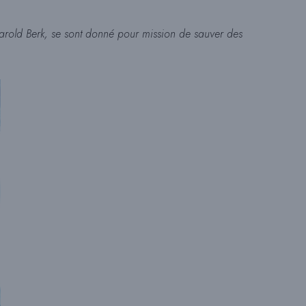
Harold Berk, se sont donné pour mission de sauver des
R
E
C
H
E
R