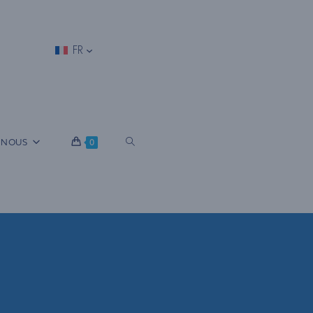
FR
B
 NOUS
0
A
S
C