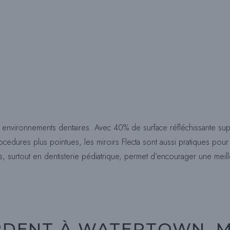
environnements dentaires. Avec 40% de surface réfléchissante supplém
ocedures plus pointues, les miroirs Flecta sont aussi pratiques po
nts, surtout en dentisterie pédiatrique, permet d’encourager une mei
PDENT À WATERTOWN, 