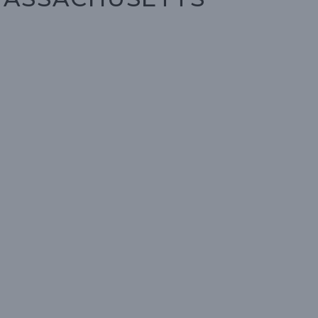
E
C
H
E
R
C