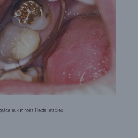
T
E
W
E
râce aux miroirs Flecta jetables.
B