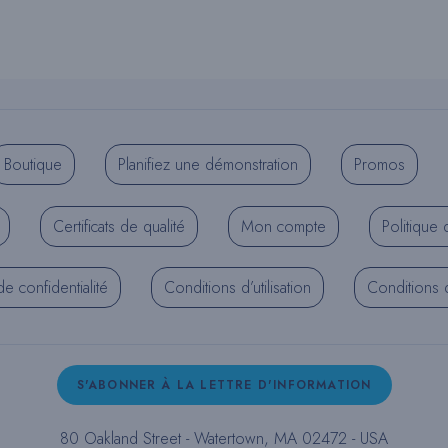
Boutique
Planifiez une démonstration
Promos
Certificats de qualité
Mon compte
Politique 
de confidentialité
Conditions d’utilisation
Conditions d’
S'ABONNER À LA LETTRE D'INFORMATION
80 Oakland Street - Watertown, MA 02472 - USA