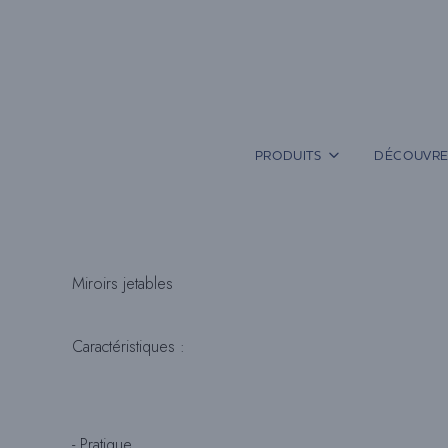
Aller
au
contenu
PRODUITS
DÉCOUVRE
Miroirs jetables
Caractéristiques :
- Pratique