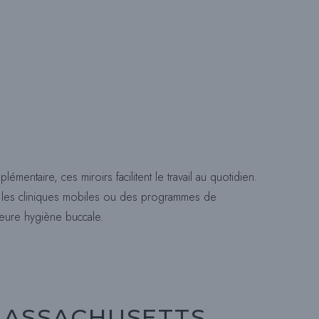
U
L
E
R
entaire, ces miroirs facilitent le travail au quotidien.
ur les cliniques mobiles ou des programmes de
L
lleure hygiène buccale.
A
MASSACHUSETTS
R