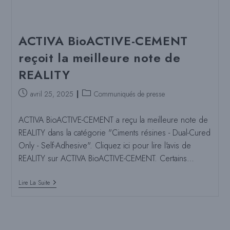
ACTIVA BioACTIVE-CEMENT
reçoit la meilleure note de
REALITY
Poste
Catégorie
avril 25, 2025
Communiqués de presse
publié
de
:
poste
ACTIVA BioACTIVE-CEMENT a reçu la meilleure note de
:
REALITY dans la catégorie "Ciments résines - Dual-Cured
Only - Self-Adhesive". Cliquez ici pour lire l'avis de
REALITY sur ACTIVA BioACTIVE-CEMENT. Certains…
ACTIVA
Lire La Suite
BioACTIVE-
CEMENT
Reçoit
La
Meilleure