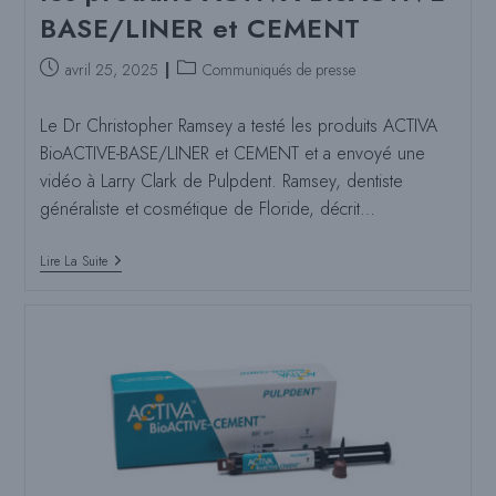
BASE/LINER et CEMENT
Poste
Catégorie
avril 25, 2025
Communiqués de presse
publié
de
:
poste
Le Dr Christopher Ramsey a testé les produits ACTIVA
:
BioACTIVE-BASE/LINER et CEMENT et a envoyé une
vidéo à Larry Clark de Pulpdent. Ramsey, dentiste
généraliste et cosmétique de Floride, décrit…
Le
Lire La Suite
Dr
Ramsey
Passe
En
Revue
Les
Produits
ACTIVA
BioACTIVE-
BASE/LINER
Et
CEMENT