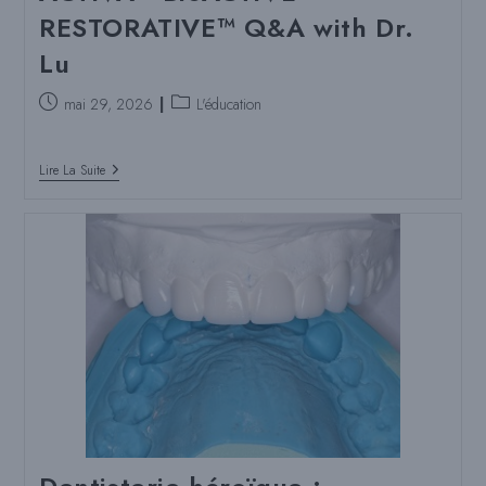
RESTORATIVE™ Q&A with Dr.
Lu
Poste
Catégorie
mai 29, 2026
L'éducation
publié
de
:
poste
You
:
Lire La Suite
Asked,
I
Answered:
ACTIVA™
BioACTIVE-
RESTORATIVE™
Q&A
With
Dr.
Lu