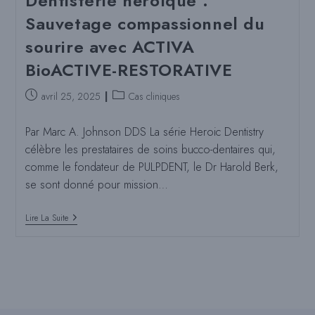
Dentisterie héroïque :
Sauvetage compassionnel du
sourire avec ACTIVA
BioACTIVE-RESTORATIVE
Poste
Catégorie
avril 25, 2025
Cas cliniques
publié
de
:
poste
Par Marc A. Johnson DDS La série Heroic Dentistry
:
célèbre les prestataires de soins bucco-dentaires qui,
comme le fondateur de PULPDENT, le Dr Harold Berk,
se sont donné pour mission…
Dentisterie
Lire La Suite
Héroïque
:
Sauvetage
Compassionnel
Du
Sourire
Avec
ACTIVA