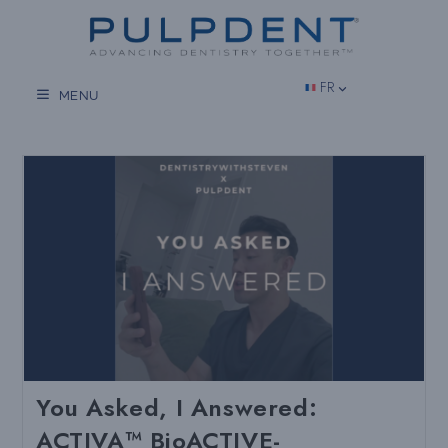
Aller
au
contenu
FR
MENU
You Asked, I Answered:
ACTIVA™ BioACTIVE-