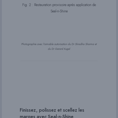
Fig. 2 : Restauration provisoire après application de
Seal-n-Shine
Photographie avec l’aimable autorisation du Dr Shradha Sharma et
du Dr Gerard Kugel
Finissez, polissez et scellez les
marges avec Seal-n-Shine