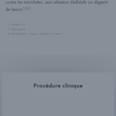
contre les microfuites, sans utilisation d’adhésifs ou d’agents
.1,2,3
de liaison
Pameijer CH
Degrange M
Khanbodaghi A, Kugel G, Sharma S, Ferreira S
Procédure clinique