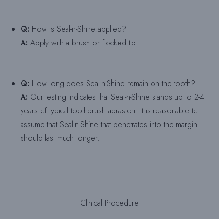
Q:
How is Seal-n-Shine applied?
A:
Apply with a brush or flocked tip.
Q:
How long does Seal-n-Shine remain on the tooth?
A:
Our testing indicates that Seal-n-Shine stands up to 2-4
years of typical toothbrush abrasion. It is reasonable to
assume that Seal-n-Shine that penetrates into the margin
should last much longer.
Clinical Procedure