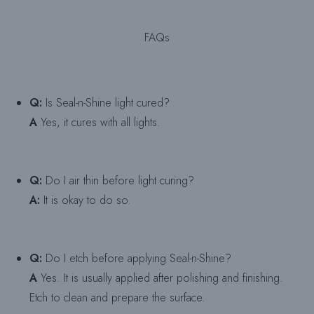
FAQs
Q:
Is Seal-n-Shine light cured?
A
Yes, it cures with all lights.
Q:
Do I air thin before light curing?
A:
It is okay to do so.
Q:
Do I etch before applying Seal-n-Shine?
A
Yes. It is usually applied after polishing and finishing.
Etch to clean and prepare the surface.