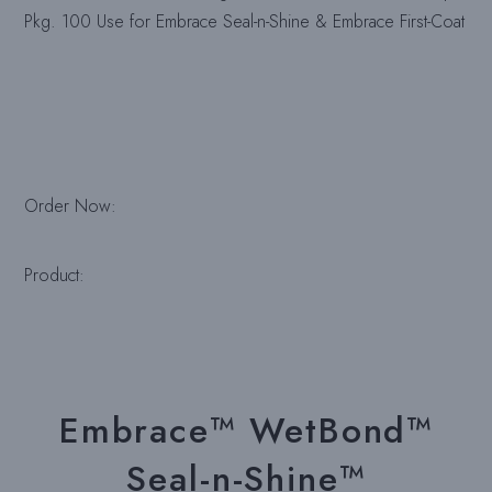
Pkg. 100 Use for Embrace Seal-n-Shine & Embrace First-Coat
Order Now:
Product:
Embrace™ WetBond™
Seal-n-Shine™