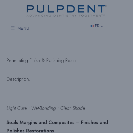
Aller
au
contenu
FR
MENU
Penetrating Finish & Polishing Resin
Description:
Light Cure • Wet-Bonding • Clear Shade
Seals Margins and Composites – Finishes and
Polishes Restorations