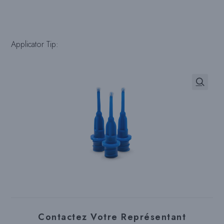
peuvent
être
choisies
sur
la
page
Applicator Tip:
du
produit
Contactez Votre Représentant