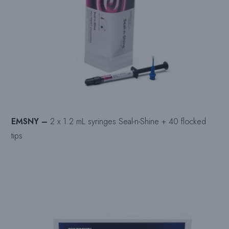
EMSNY –
2 x 1.2 mL syringes Seal-n-Shine + 40 flocked
tips