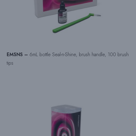
EMSNS –
6mL bottle Seal-n-Shine, brush handle, 100 brush
tips