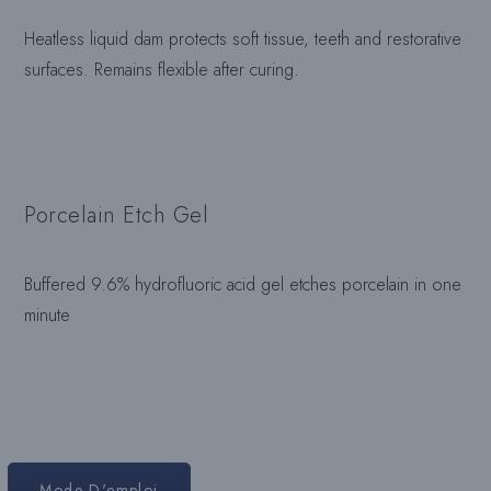
Heatless liquid dam protects soft tissue, teeth and restorative
surfaces. Remains flexible after curing.
Porcelain Etch Gel
Buffered 9.6% hydrofluoric acid gel etches porcelain in one
minute
Mode D'emploi