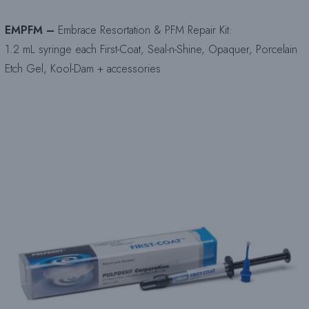
EMPFM –
Embrace Resortation & PFM Repair Kit:
1.2 mL syringe each First-Coat, Seal-n-Shine, Opaquer, Porcelain
Etch Gel, Kool-Dam + accessories