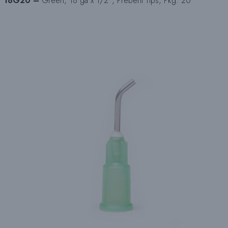
18G20 –
Green, 18 ga x 1/2″, Prebent Tips, Pkg. 20