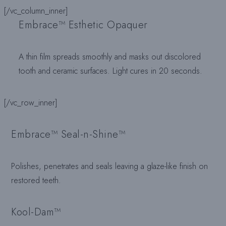
[/vc_column_inner]
Embrace™ Esthetic Opaquer
A thin film spreads smoothly and masks out discolored
tooth and ceramic surfaces. Light cures in 20 seconds.
[/vc_row_inner]
Embrace™ Seal-n-Shine™
Polishes, penetrates and seals leaving a glaze-like finish on
restored teeth.
Kool-Dam™