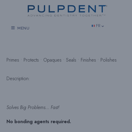
Aller
au
contenu
FR
MENU
Primes • Protects • Opaques • Seals • Finishes • Polishes
Description:
Solves Big Problems… Fast!
No bonding agents required.