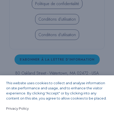
Politique de confidentialité
Conditions d’utilisation
Conditions d’utilisation
S'ABONNER À LA LETTRE D'INFORMATION
80 Oakland Street - Watertown, MA 02472 - USA
T (800) 343-4342 - T (617) 926-6666 - F (617) 926-
This website uses cookies to collect and analyse information
6262 -
contact@pulpdent.com
on site performance and usage, and to enhance the visitor
experience. By clicking "Accept" or by clicking into any
content on this site, you agree to allow cookies to be placed.
Facebook
Instagram
LinkedIn
X
YouTube
Privacy Policy