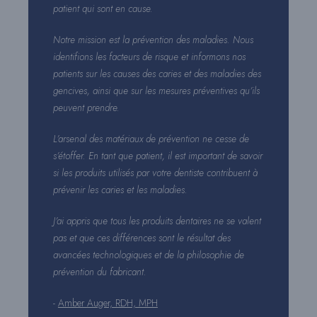
patient qui sont en cause.
Notre mission est la prévention des maladies. Nous
identifions les facteurs de risque et informons nos
patients sur les causes des caries et des maladies des
gencives, ainsi que sur les mesures préventives qu’ils
peuvent prendre.
L’arsenal des matériaux de prévention ne cesse de
s’étoffer. En tant que patient, il est important de savoir
si les produits utilisés par votre dentiste contribuent à
prévenir les caries et les maladies.
J’ai appris que tous les produits dentaires ne se valent
pas et que ces différences sont le résultat des
avancées technologiques et de la philosophie de
prévention du fabricant.
-
Amber Auger, RDH, MPH