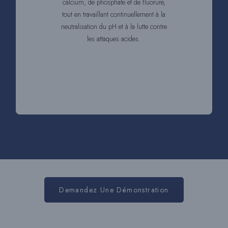
calcium, de phosphate et de fluorure,
tout en travaillant continuellement à la
neutralisation du pH et à la lutte contre
les attaques acides.
Demandez Une Démonstration