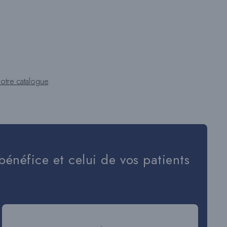
T
E
otre catalogue
.
W
E
bénéfice et celui de vos patients
B