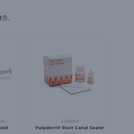
t®.
ium
Endodontie
ced
Pulpdent® Root Canal Sealer
SKU: RK