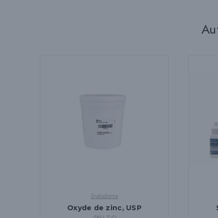
Au
Endodontie
Oxyde de zinc, USP
SKU: Z-O