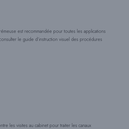
E
 crémeuse est recommandée pour toutes les applications
onsulter le guide d’instruction visuel des procédures
C
H
E
R
ntre les visites au cabinet pour traiter les canaux
C