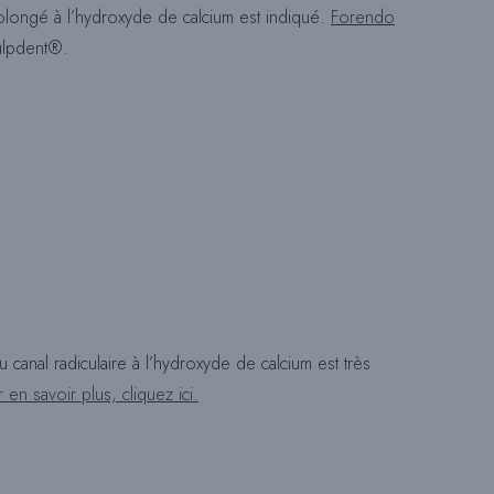
rolongé à l’hydroxyde de calcium est indiqué.
Forendo
ulpdent®.
H
E
D
E
 canal radiculaire à l’hydroxyde de calcium est très
 en savoir plus, cliquez ici.
S
I