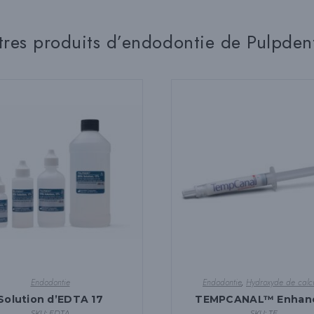
tres produits d’endodontie de Pulpden
Endodontie
Endodontie
,
Hydroxyde de calc
Solution d’EDTA 17
TEMPCANAL™ Enhan
SKU: EDTA
SKU: TE