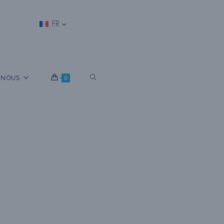
FR
B
 NOUS
0
A
S
C