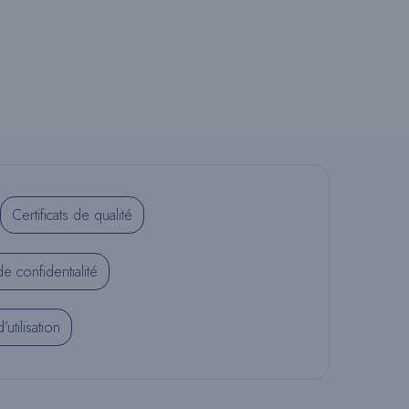
U
L
E
R
Certificats de qualité
de confidentialité
L
utilisation
A
R