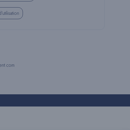
U
utilisation
L
E
ent.com
R
L
A
R