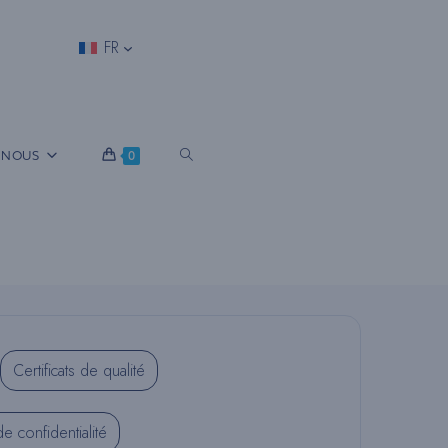
FR
B
 NOUS
0
A
S
Certificats de qualité
C
de confidentialité