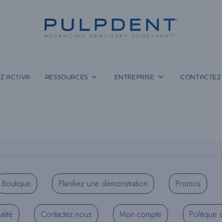
Z ACTIVA
RESSOURCES
ENTREPRISE
CONTACTEZ
Boutique
Planifiez une démonstration
Promos
alité
Contactez nous
Mon compte
Politique 