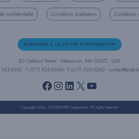
de confidentialité
Conditions d’utilisation
Conditions d’
S'ABONNER À LA LETTRE D'INFORMATION
80 Oakland Street - Watertown, MA 02472 - USA
) 343-4342 - T (617) 926-6666 - F (617) 926-6262 -
contact@pulpd
Facebook
Instagram
LinkedIn
X
YouTube
Copyright 2026 - PULPDENT® Corporation. All rights reserved.