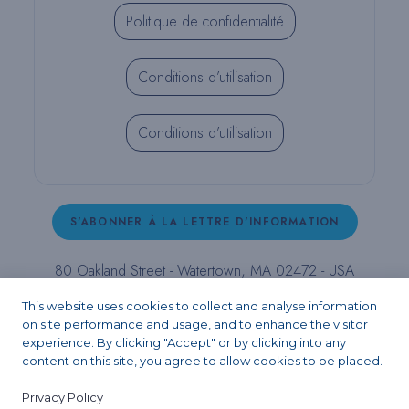
Politique de confidentialité
Conditions d’utilisation
Conditions d’utilisation
S'ABONNER À LA LETTRE D'INFORMATION
80 Oakland Street - Watertown, MA 02472 - USA
T (800) 343-4342 - T (617) 926-6666 - F (617) 926-
This website uses cookies to collect and analyse information
6262 -
contact@pulpdent.com
on site performance and usage, and to enhance the visitor
experience. By clicking "Accept" or by clicking into any
content on this site, you agree to allow cookies to be placed.
Facebook
Instagram
LinkedIn
X
YouTube
Privacy Policy