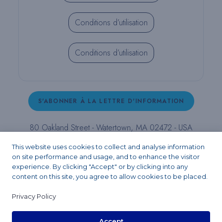
Conditions d’utilisation
Conditions d’utilisation
S'ABONNER À LA LETTRE D'INFORMATION
80 Oakland Street - Watertown, MA 02472 - USA
T (800) 343-4342 - T (617) 926-6666 - F (617) 926-
This website uses cookies to collect and analyse information
6262 -
contact@pulpdent.com
on site performance and usage, and to enhance the visitor
experience. By clicking "Accept" or by clicking into any
content on this site, you agree to allow cookies to be placed.
Facebook
Instagram
LinkedIn
X
YouTube
Privacy Policy
Accept