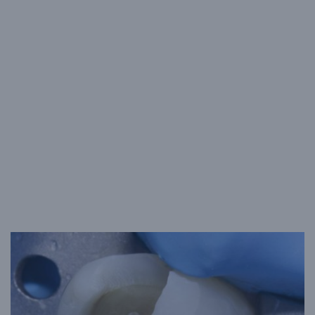
Restaurations bio-interactives réalisées avec ACTIVA Presto,
alimenté par la technologie Crysta MCP.
Pour rester informé sur la technologie Crysta MCP,
inscrivez-
vous à notre lettre d’information mensuelle.
Avant