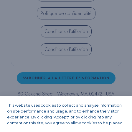
Politique de confidentialité
Conditions d’utilisation
Conditions d’utilisation
S'ABONNER À LA LETTRE D'INFORMATION
80 Oakland Street - Watertown, MA 02472 - USA
T (800) 343-4342 - T (617) 926-6666 - F (617) 926-
This website uses cookies to collect and analyse information
6262 -
contact@pulpdent.com
on site performance and usage, and to enhance the visitor
experience. By clicking "Accept" or by clicking into any
content on this site, you agree to allow cookies to be placed.
Facebook
Instagram
LinkedIn
X
YouTube