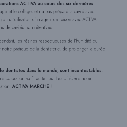
aurations ACTIVA au cours des six dernières
age et le collage, et n’a pas préparé la cavité avec
ours l’utilisation d’un agent de liaison avec ACTIVA
H
ns de cavités non rétentives.
endant, les résines respectueuses de l’humidité qui
E
er notre pratique de la dentisterie, de prolonger la durée
D
 de dentistes dans le monde, sont incontestables.
ns coloration au fil du temps. Les cliniciens notent
E
sation.
ACTIVA MARCHE !
S
I