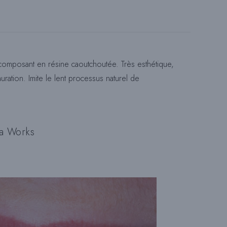
T
 composant en résine caoutchoutée. Très esthétique,
E
tauration. Imite le lent processus naturel de
W
va Works
E
B