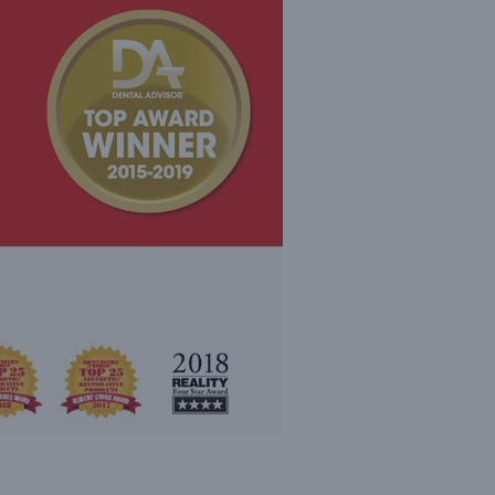
E
C
H
E
R
C