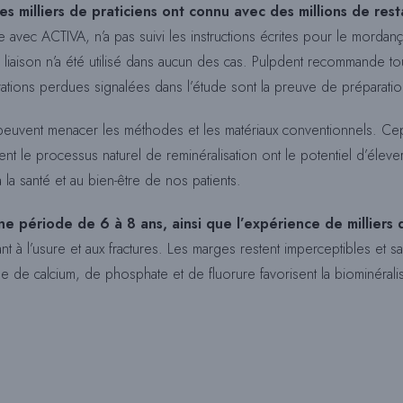
 milliers de praticiens ont connu avec des millions de rest
e avec ACTIVA, n’a pas suivi les instructions écrites pour le mordanç
liaison n’a été utilisé dans aucun des cas. Pulpdent recommande touj
urations perdues signalées dans l’étude sont la preuve de préparatio
 peuvent menacer les méthodes et les matériaux conventionnels. Cep
nent le processus naturel de reminéralisation ont le potentiel d’élev
la santé et au bien-être de nos patients.
 une période de 6 à 8 ans, ainsi que l’expérience de milliers
nt à l’usure et aux fractures. Les marges restent imperceptibles et sa
arge de calcium, de phosphate et de fluorure favorisent la biominérali