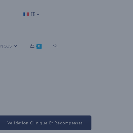
FR
B
 NOUS
0
A
S
C
Validation Clinique Et Récompenses