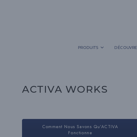
Aller
au
contenu
PRODUITS
DÉCOUVRE
ACTIVA WORKS
Comment Nous Savons Qu'ACTIVA
Fonctionne