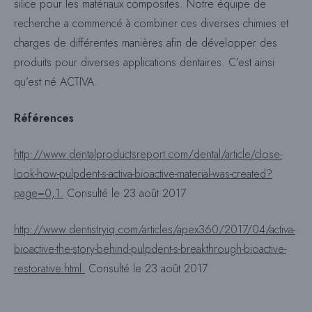
silice pour les matériaux composites. Notre équipe de
recherche a commencé à combiner ces diverses chimies et
charges de différentes manières afin de développer des
produits pour diverses applications dentaires. C’est ainsi
qu’est né ACTIVA.
Références
http://www.dentalproductsreport.com/dental/article/close-
look-how-pulpdent-s-activa-bioactive-material-was-created?
page=0,1.
Consulté le 23 août 2017
http://www.dentistryiq.com/articles/apex360/2017/04/activa-
bioactive-the-story-behind-pulpdent-s-breakthrough-bioactive-
restorative.html.
Consulté le 23 août 2017