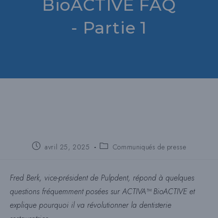
BioACTIVE FAQ
- Partie 1
Poste
Catégorie
avril 25, 2025
Communiqués de presse
publié
de
:
poste
:
Fred Berk, vice-président de Pulpdent, répond à quelques
questions fréquemment posées sur ACTIVA™ BioACTIVE et
explique pourquoi il va révolutionner la dentisterie