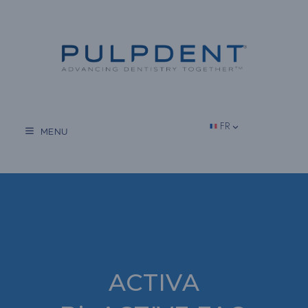
Aller
au
contenu
FR
MENU
ACTIVA