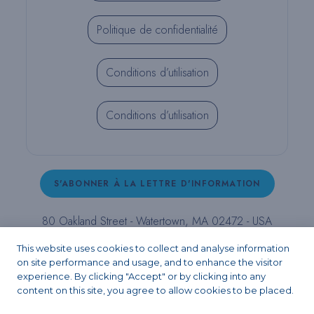
Politique de confidentialité
Conditions d’utilisation
Conditions d’utilisation
S'ABONNER À LA LETTRE D'INFORMATION
80 Oakland Street - Watertown, MA 02472 - USA
T (800) 343-4342 - T (617) 926-6666 - F (617) 926-
This website uses cookies to collect and analyse information
6262 -
contact@pulpdent.com
on site performance and usage, and to enhance the visitor
experience. By clicking "Accept" or by clicking into any
content on this site, you agree to allow cookies to be placed.
Facebook
Instagram
LinkedIn
X
YouTube