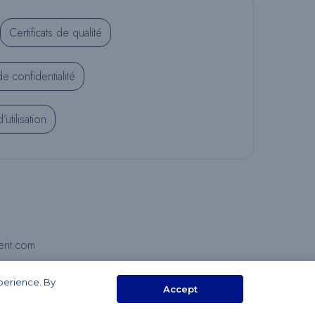
Certificats de qualité
E
de confidentialité
C
utilisation
H
E
ent.com
R
xperience. By
Accept
C