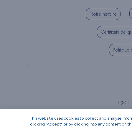
Notre histoire
Certificats de qu
Politique 
T (800
This website uses cookies to collect and analyse inf
clicking "Accept" or by clicking into any content on th