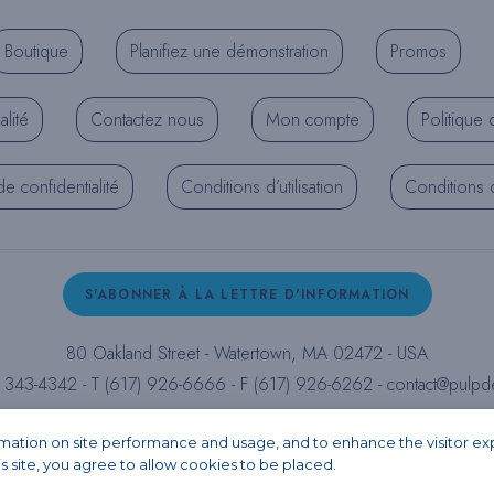
Boutique
Planifiez une démonstration
Promos
alité
Contactez nous
Mon compte
Politique 
de confidentialité
Conditions d’utilisation
Conditions d’
S'ABONNER À LA LETTRE D'INFORMATION
80 Oakland Street - Watertown, MA 02472 - USA
) 343-4342 - T (617) 926-6666 - F (617) 926-6262 -
contact@pulpd
Facebook
Instagram
LinkedIn
X
YouTube
ormation on site performance and usage, and to enhance the visitor e
is site, you agree to allow cookies to be placed.