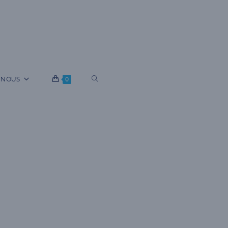
B
 NOUS
0
A
S
C