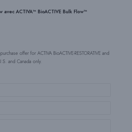
low avec ACTIVA™ BioACTIVE Bulk Flow™
E
C
l purchase offer for ACTIVA BioACTIVE-RESTORATIVE and
 U.S. and Canada only.
H
E
R
C