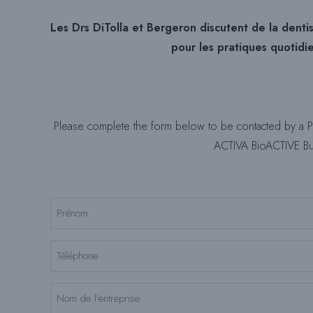
Les Drs DiTolla et Bergeron discutent de la dentis
pour les pratiques quotidi
Please complete the form below to be contacted by a P
ACTIVA BioACTIVE Bulk
Nom
complet
Nom
(Nécessaire)
Téléphone
(Nécessaire)
Nom
de