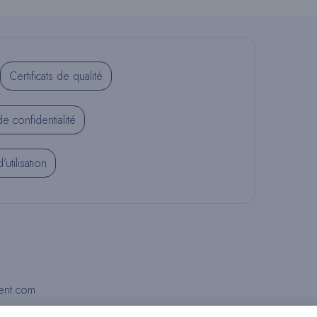
T
Certificats de qualité
E
de confidentialité
W
utilisation
E
B
ent.com