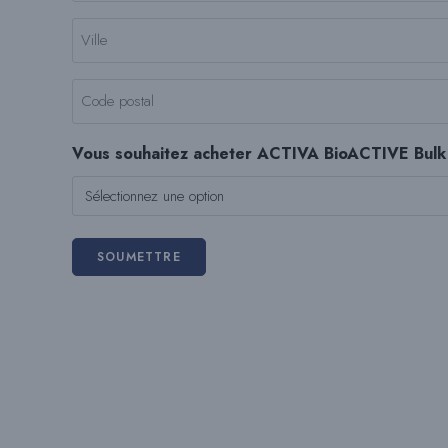
l'entreprise
Ville
(Nécessaire)
(Nécessaire)
Code
postal
(Nécessaire)
Vous souhaitez acheter ACTIVA BioACTIVE Bul