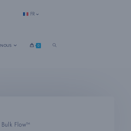
FR
B
 NOUS
0
A
S
C
Bulk Flow™