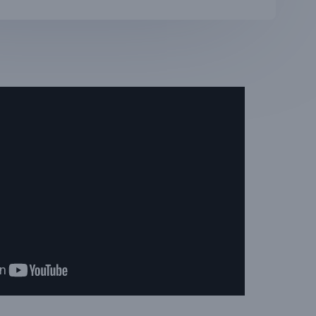
U
L
E
R
L
A
R