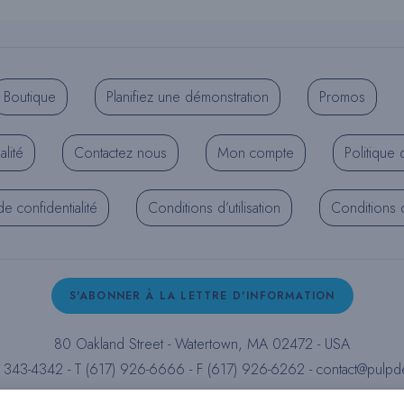
Boutique
Planifiez une démonstration
Promos
alité
Contactez nous
Mon compte
Politique 
de confidentialité
Conditions d’utilisation
Conditions d’
S'ABONNER À LA LETTRE D'INFORMATION
80 Oakland Street - Watertown, MA 02472 - USA
) 343-4342 - T (617) 926-6666 - F (617) 926-6262 -
contact@pulpd