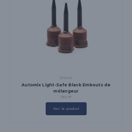
Embouts
Automix Light-Safe Black Embouts de
mélangeur
SKU: A*
Ce
produit
Voir le produit
a
plusieurs
variantes.
Les
options