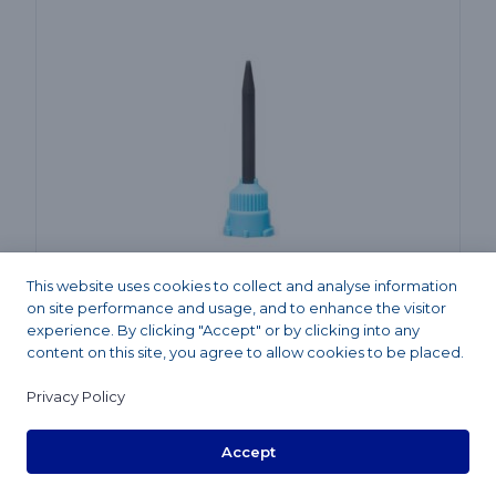
peuvent
être
choisies
sur
la
page
du
produit
This website uses cookies to collect and analyse information
on site performance and usage, and to enhance the visitor
experience. By clicking "Accept" or by clicking into any
Embouts
content on this site, you agree to allow cookies to be placed.
Conseils d’Automix pour TUFF-TEMP™
SKU: FSB20
Privacy Policy
Voir le produit
Accept