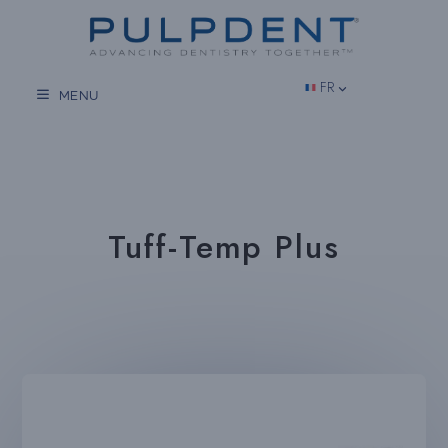
Aller
au
contenu
FR
MENU
Tuff-Temp Plus